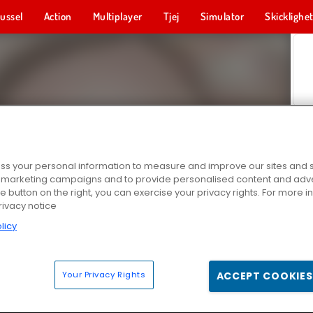
ussel
Action
Multiplayer
Tjej
Simulator
Skicklighe
s your personal information to measure and improve our sites and s
r marketing campaigns and to provide personalised content and adver
he button on the right, you can exercise your privacy rights. For more 
rivacy notice
licy
Your Privacy Rights
ACCEPT COOKIES