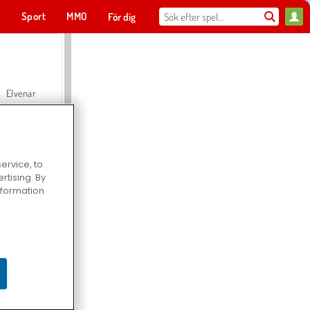
t
Sport
MMO
För dig
Elvenar
ervice, to
tising. By
Hospital Surgeon Doctor Game
information
Offroad Crash Climber 4X4