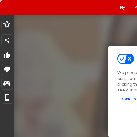
Ny
P
We proces
assist ou
clicking t
see our p
Cookie Po