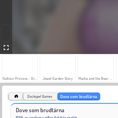
Fashion Princess - Dress Up for Girls
Jewel Garden Story
Masha and the Bear: Meadows
Dove som brudtärna
Dockspel Games
Farm Merge Valley
Royal Story
Dove som brudtärna
63% av spelarna gillar det här spelet