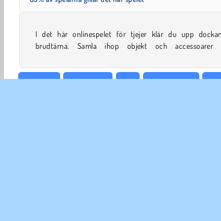
I det här onlinespelet för tjejer klär du upp dockan 
brudtärna. Samla ihop objekt och accessoarer 
Dockspel
Välja kläder
Tjej
Sök-och-finn
Mak
FÖR
An
In