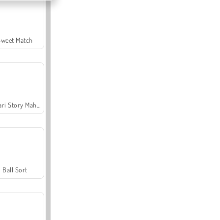
Sweet Match
Safari Story Mahjong
Ball Sort