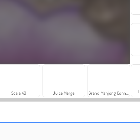
L
Scala 40
Juice Merge
Grand Mahjong Connect
Dags att fiska!
Solitaire Social