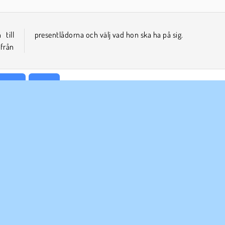
till
presentlådorna och välj vad hon ska ha på sig.
från
eover
Mobil
ETAGSINFO
SUPPORT
vändarvillkor
Cookies
Hjälp
tegritetspolicy
Cookie samtycke