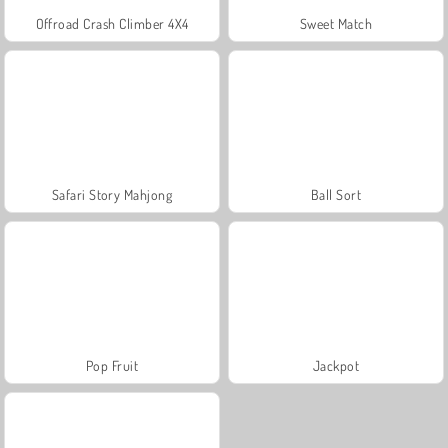
Offroad Crash Climber 4X4
Sweet Match
Safari Story Mahjong
Ball Sort
Pop Fruit
Jackpot