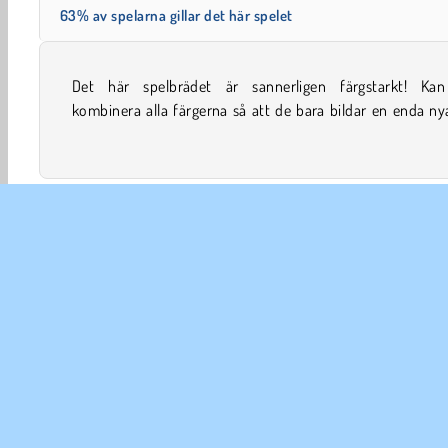
63% av spelarna gillar det här spelet
Det här spelbrädet är sannerligen färgstarkt! Ka
det här utmanande pusselspelet? Se om du kan göra alla 
kombinera alla färgerna så att de bara bildar en enda ny
Färglägga
Familjespel
HTML5
Fysik
Popular
FÖR
An
In