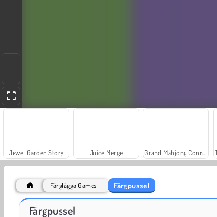
Jewel Garden Story
Juice Merge
Grand Mahjong Connect
Färgpussel
Färglägga Games
Scala 40
Fashion Princess - Dress Up for Girls
Färgpussel