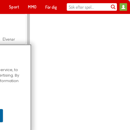
t
Sport
MMO
För dig
Elvenar
ervice, to
tising. By
Hospital Surgeon Doctor Game
information
Offroad Crash Climber 4X4