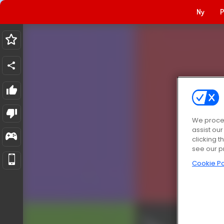
Ny
P
We proces
assist ou
clicking t
see our p
Cookie Po