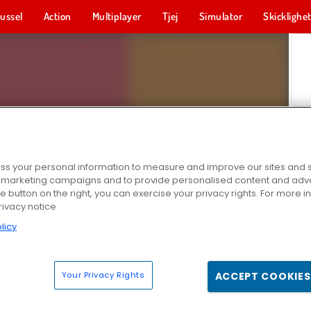
ussel
Action
Multiplayer
Tjej
Simulator
Skicklighe
s your personal information to measure and improve our sites and s
r marketing campaigns and to provide personalised content and adver
he button on the right, you can exercise your privacy rights. For more 
rivacy notice
licy
Your Privacy Rights
ACCEPT COOKIES