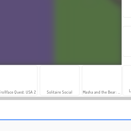
L
Trollface Quest: USA 2
Solitaire Social
Masha and the Bear: Meadows
Harvest Honors
Farm Merge Valley