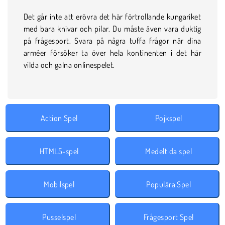
Det går inte att erövra det här förtrollande kungariket
med bara knivar och pilar. Du måste även vara duktig
på frågesport. Svara på några tuffa frågor när dina
arméer försöker ta över hela kontinenten i det här
vilda och galna onlinespelet.
Action Spel
Pojkspel
HTML5-spel
Medeltida spel
Mobilspel
Populära Spel
Pusselspel
Frågesport Spel