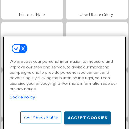
Heroes of Myths
Jewel Garden Story
We process your personal information to measure and
Juice Merge
Grand Mahjong Connect
improve our sites and service, to assist our marketing
campaigns and to provide personalised content and
advertising. By clicking the button on the right, you can
exercise your privacy rights. For more information see our
privacy notice
Cookie Policy
Trollface Quest: USA 2
Masha and the Bear: Meadows
Your Privacy Rights
ACCEPT COOKIES