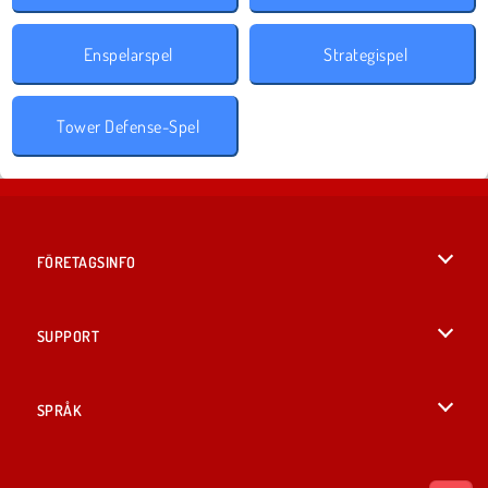
Enspelarspel
Strategispel
Tower Defense-Spel
FÖRETAGSINFO
Användarvillkor
SUPPORT
Integritetspolicy
Hjälp
SPRÅK
Cookies
British English