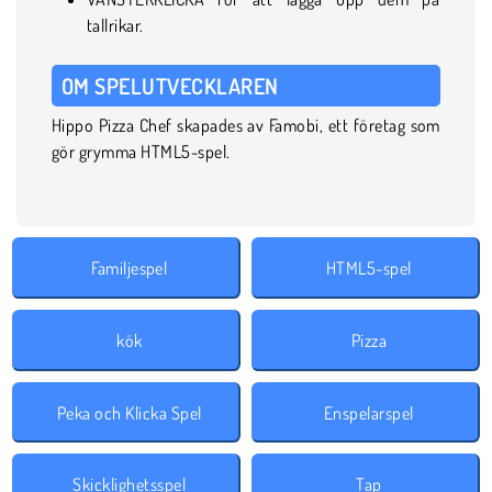
tallrikar.
OM SPELUTVECKLAREN
Hippo Pizza Chef skapades av Famobi, ett företag som
gör grymma HTML5-spel.
Familjespel
HTML5-spel
kök
Pizza
Peka och Klicka Spel
Enspelarspel
Skicklighetsspel
Tap