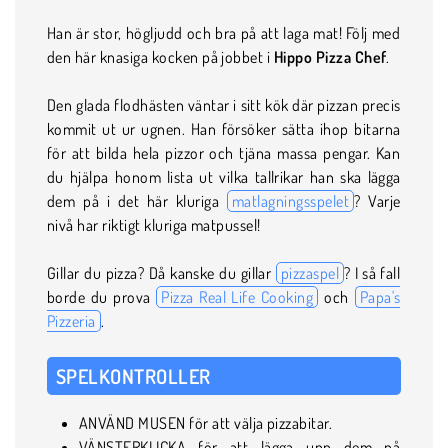
Han är stor, högljudd och bra på att laga mat! Följ med
den här knasiga kocken på jobbet i
Hippo Pizza Chef
.
Den glada flodhästen väntar i sitt kök där pizzan precis
kommit ut ur ugnen. Han försöker sätta ihop bitarna
för att bilda hela pizzor och tjäna massa pengar. Kan
du hjälpa honom lista ut vilka tallrikar han ska lägga
dem på i det här kluriga
matlagningsspelet
? Varje
nivå har riktigt kluriga matpussel!
Gillar du pizza? Då kanske du gillar
pizzaspel
? I så fall
borde du prova
Pizza Real Life Cooking
och
Papa's
Pizzeria
.
SPELKONTROLLER
ANVÄND MUSEN för att välja pizzabitar.
VÄNSTERKLICKA för att lägga upp dem på