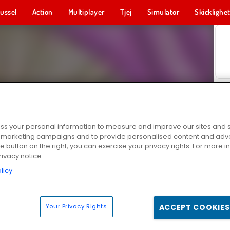
ussel
Action
Multiplayer
Tjej
Simulator
Skicklighe
s your personal information to measure and improve our sites and s
r marketing campaigns and to provide personalised content and adver
he button on the right, you can exercise your privacy rights. For more 
rivacy notice
licy
Your Privacy Rights
ACCEPT COOKIES