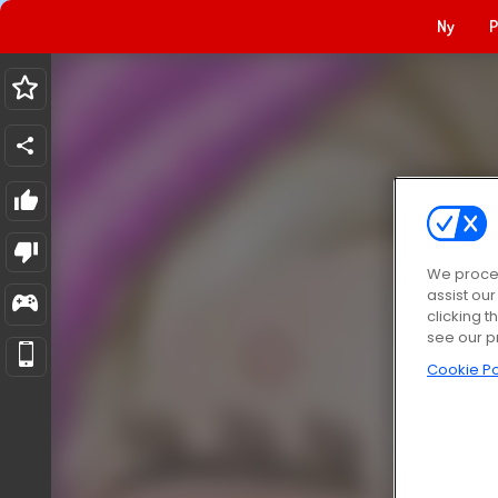
Ny
P
We proces
assist ou
clicking t
see our p
Cookie Po