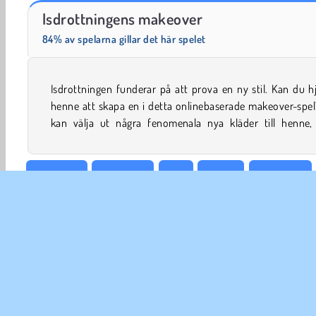
Grand Mahjong Connect
Dags att fiska!
Isdrottningens makeover
84% av spelarna gillar det här spelet
Isdrottningen funderar på att prova en ny stil. Kan du h
dessutom en ny frisyr. Men först måste du se till att hon bl
henne att skapa en i detta onlinebaserade makeover-spe
kan välja ut några fenomenala nya kläder till henne,
Skönhets
Modespel
Tjej
Smink
Makeover
Simulator
FÖR