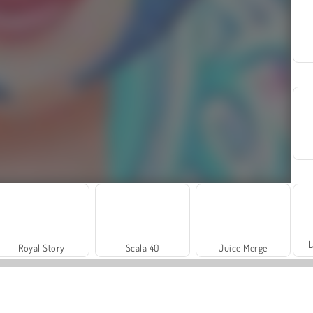
L
Royal Story
Scala 40
Juice Merge