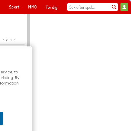
t
Sport
MMO
För dig
Elvenar
ervice, to
tising. By
Hospital Surgeon Doctor Game
information
Offroad Crash Climber 4X4