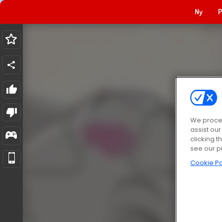
Ny
P
We proces
assist ou
clicking t
see our p
Cookie Po