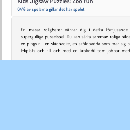
Kids Jigsaw Puzzles: Zoo Fun
64% av spelarna gillar det här spelet
En massa roligheter väntar dig i detta förtjusande
senaste sömnadsprojekt. Hur snabbt kan du få ihop v
supergulliga pusselspel. Du kan sätta samman roliga bild
en pingvin i en skidbacke, en sköldpadda som roar sig 
lekplats och till och med en krokodil som jobbar med 
Djurspel
Tecknade Spel
Lägga pussel
Barn
M
FÖR
An
In