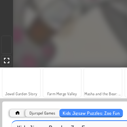
Jewel Garden Story
Farm Merge Valley
Masha and the Bear: Meadows
Kids Jigsaw Puzzles: Zoo Fun
Djurspel Games
Royal Story
Scala 40