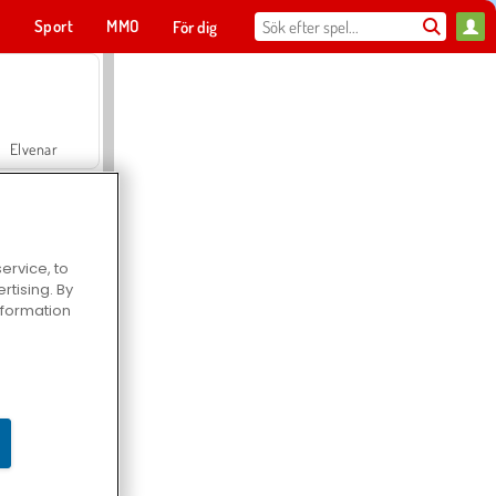
t
Sport
MMO
För dig
Elvenar
ervice, to
tising. By
Hospital Surgeon Doctor Game
information
Offroad Crash Climber 4X4