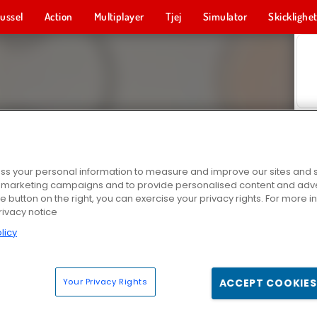
ussel
Action
Multiplayer
Tjej
Simulator
Skicklighe
s your personal information to measure and improve our sites and s
r marketing campaigns and to provide personalised content and adver
he button on the right, you can exercise your privacy rights. For more 
rivacy notice
licy
Your Privacy Rights
ACCEPT COOKIES