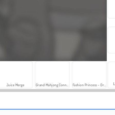
L
Juice Merge
Grand Mahjong Connect
Fashion Princess - Dress Up for Girls
Solitaire Social
Trollface Quest: USA 2