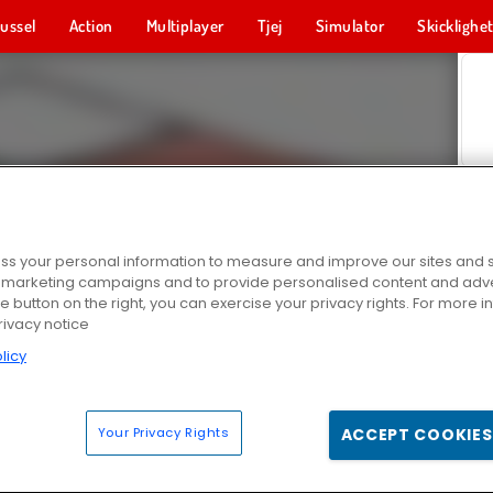
ussel
Action
Multiplayer
Tjej
Simulator
Skicklighe
s your personal information to measure and improve our sites and s
r marketing campaigns and to provide personalised content and adver
he button on the right, you can exercise your privacy rights. For more 
rivacy notice
licy
Your Privacy Rights
ACCEPT COOKIES