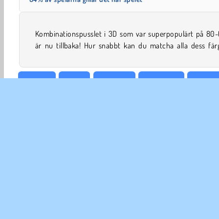
Kombinationspusslet i 3D som var superpopulärt på 80-t
är nu tillbaka! Hur snabbt kan du matcha alla dess fär
3D-spel
Arkad
Hjärnspel
Pricka rätt
Kubispe
FÖR
An
In