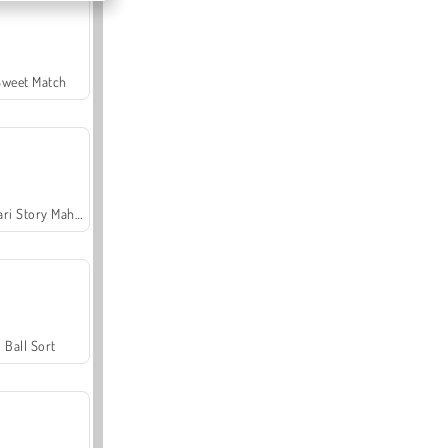
Sweet Match
Safari Story Mahjong
Ball Sort