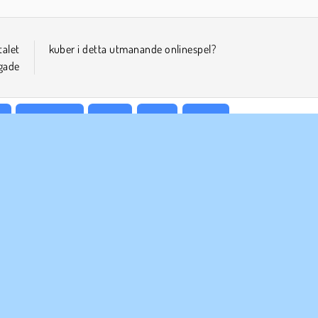
alet
kuber i detta utmanande onlinespel?
gade
l
Familjespel
Svåra
Fysik
Pussel
ETAGSINFO
SUPPORT
vändarvillkor
Cookies
Hjälp
tegritetspolicy
Cookie samtycke