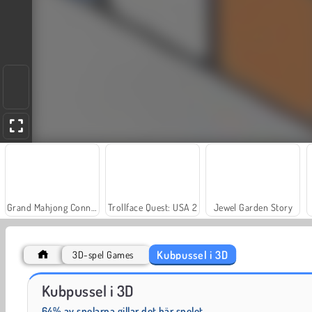
Grand Mahjong Connect
Trollface Quest: USA 2
Jewel Garden Story
Kubpussel i 3D
3D-spel Games
Rope Unroll
Bubble Shooter Classic
Kubpussel i 3D
64% av spelarna gillar det här spelet