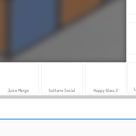
L
Juice Merge
Solitaire Social
Happy Glass 2
Sorting Balls
Crossword Puzzles