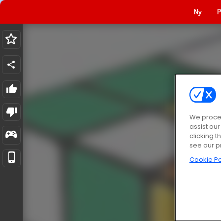
Ny
P
We proces
assist ou
clicking t
see our p
Cookie Po