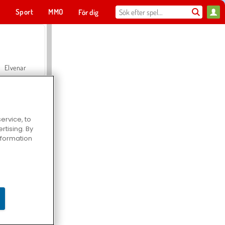
t
Sport
MMO
För dig
Elvenar
ervice, to
tising. By
Hospital Surgeon Doctor Game
information
Offroad Crash Climber 4X4