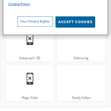
Cookie Policy
Kub-fest
Cube Field
Your Privacy Rights
ACCEPT COOKIES
Kubpussel i 3D
Kubracing
Magic Cube
Candy Cubes