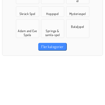
el
Skräck Spel
Hoppspel
Mysteriespel
Bataljspel
Adam and Eve
Springa &
Spela
samla-spel
Fler kategorier