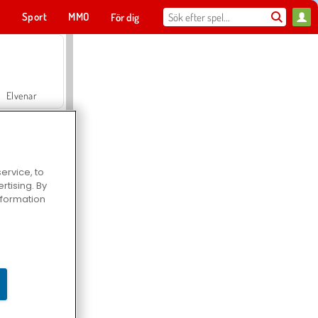
t
Sport
MMO
För dig
Elvenar
ervice, to
tising. By
Hospital Surgeon Doctor Game
information
Offroad Crash Climber 4X4