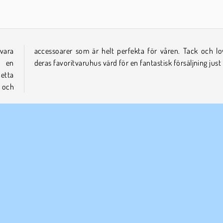
 vara
ov är
å en
deras favoritvaruhus värd för en fantastisk försäljning just
etta
r och
Shoppingspel
ETAGSINFO
SUPPORT
vändarvillkor
Cookies
Hjälp
tegritetspolicy
Cookie samtycke