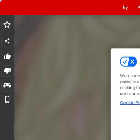
Ny
P
We proces
assist ou
clicking t
see our p
Cookie Po