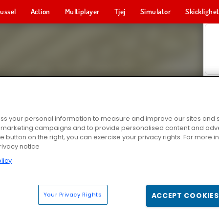
ussel
Action
Multiplayer
Tjej
Simulator
Skicklighe
s your personal information to measure and improve our sites and s
r marketing campaigns and to provide personalised content and adver
he button on the right, you can exercise your privacy rights. For more 
rivacy notice
licy
Your Privacy Rights
ACCEPT COOKIES