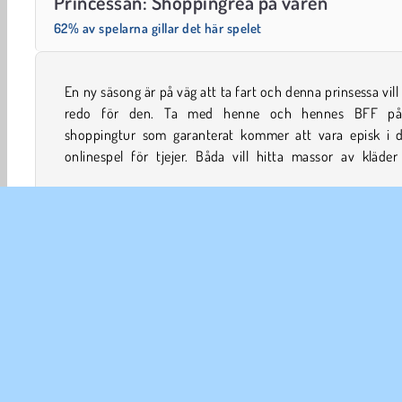
Princessan: Shoppingrea på våren
62% av spelarna gillar det här spelet
En ny säsong är på väg att ta fart och denna prinsessa vill
accessoarer som är helt perfekta för våren. Tack och l
redo för den. Ta med henne och hennes BFF p
shoppingtur som garanterat kommer att vara episk i d
onlinespel för tjejer. Båda vill hitta massor av kläde
Välja kläder
Tjej
Makeover
Mobil
Prinses
FÖR
An
In