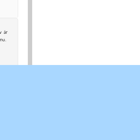
 nu.
SPRÅK
British English
Français
Nederlands
Русский
Polski