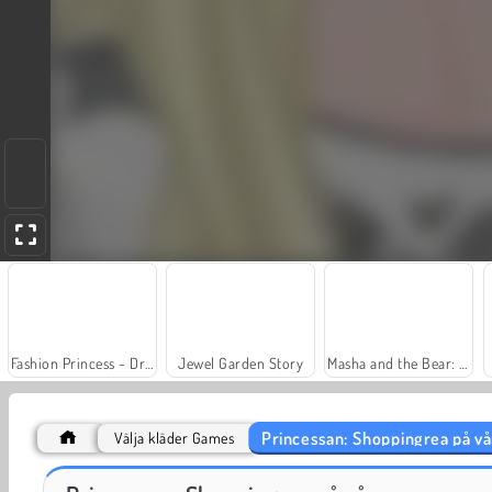
Fashion Princess - Dress Up for Girls
Jewel Garden Story
Masha and the Bear: Meadows
Princessan: Shoppingrea på v
Välja kläder Games
Farm Merge Valley
Heroes of Myths