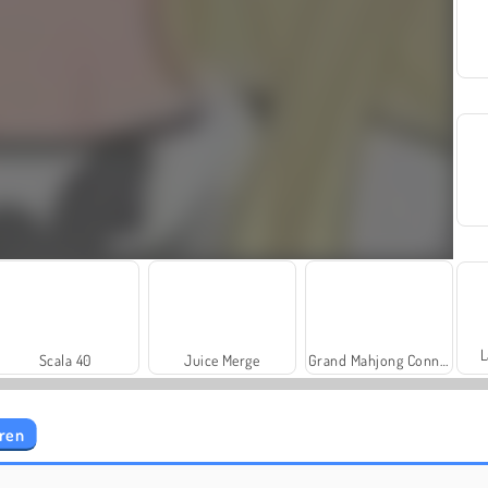
L
Scala 40
Juice Merge
Grand Mahjong Connect
åren
Royal Story
Rummy World