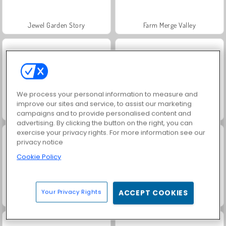
Jewel Garden Story
Farm Merge Valley
We process your personal information to measure and
improve our sites and service, to assist our marketing
Masha and the Bear: Meadows
Royal Story
campaigns and to provide personalised content and
advertising. By clicking the button on the right, you can
exercise your privacy rights. For more information see our
privacy notice
Cookie Policy
Your Privacy Rights
ACCEPT COOKIES
Rummy World
Juice Merge