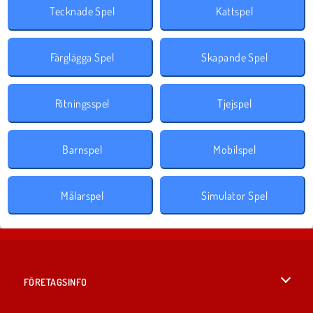
Tecknade Spel
Kattspel
Färglägga Spel
Skapande Spel
Ritningsspel
Tjejspel
Barnspel
Mobilspel
Målarspel
Simulator Spel
FÖRETAGSINFO