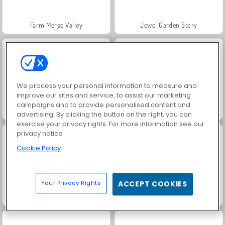
Farm Merge Valley
Jewel Garden Story
We process your personal information to measure and
improve our sites and service, to assist our marketing
campaigns and to provide personalised content and
Masha and the Bear: Meadows
Royal Story
advertising. By clicking the button on the right, you can
exercise your privacy rights. For more information see our
privacy notice
Cookie Policy
Your Privacy Rights
ACCEPT COOKIES
Scala 40
Juice Merge