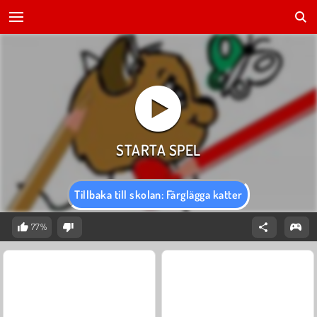
Tillbaka till skolan: Färglägga katter
77%