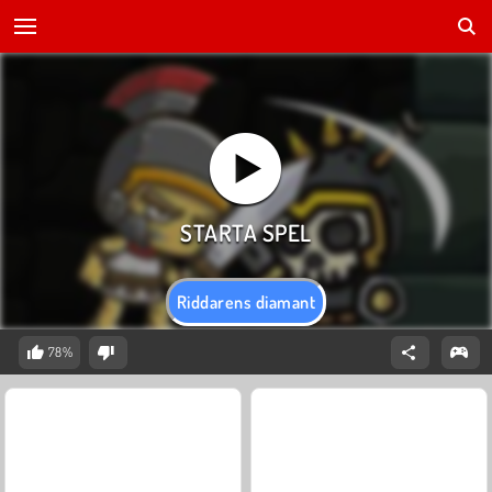
Riddarens diamant
78%