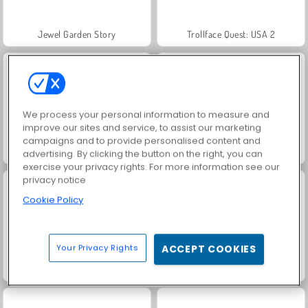
Jewel Garden Story
Trollface Quest: USA 2
We process your personal information to measure and
improve our sites and service, to assist our marketing
campaigns and to provide personalised content and
Masha and the Bear: Meadows
Juice Merge
advertising. By clicking the button on the right, you can
exercise your privacy rights. For more information see our
privacy notice
Cookie Policy
Your Privacy Rights
ACCEPT COOKIES
Grand Mahjong Connect
Scala 40