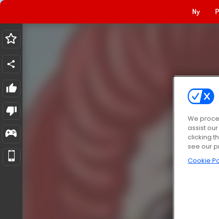
Ny
P
We proces
assist ou
clicking t
see our p
Cookie Po