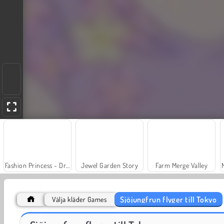
Fashion Princess - Dress Up for Girls
Jewel Garden Story
Farm Merge Valley
Sjöjungfrun flyger till Tokyo
Välja kläder Games
Juice Merge
Grand Mahjong Connect