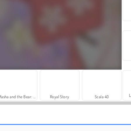
L
Masha and the Bear: Meadows
Royal Story
Scala 40
Bonnie: följ med mig till ...
Kryssning med prinsessorna