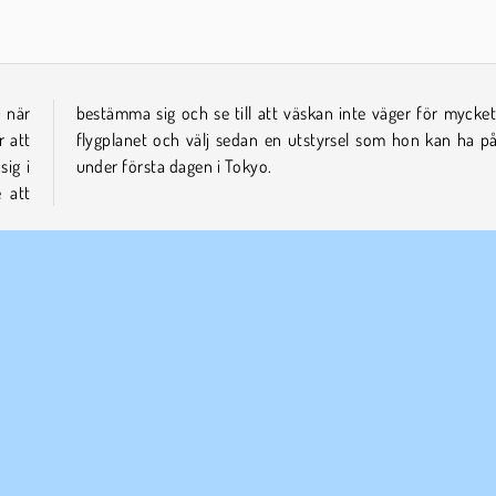
u när
t för
r att
å sig
ig i
under första dagen i Tokyo.
 att
jungfruspel
Mobil
Simulator
ETAGSINFO
SUPPORT
vändarvillkor
Cookies
Hjälp
tegritetspolicy
Cookie samtycke