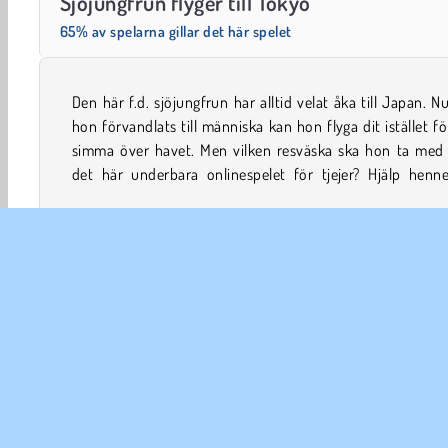
Sjöjungfrun flyger till Tokyo
65% av spelarna gillar det här spelet
Den här f.d. sjöjungfrun har alltid velat åka till Japan. N
bestämma sig och se till att väskan inte väger för mycke
hon förvandlats till människa kan hon flyga dit istället fö
flygplanet och välj sedan en utstyrsel som hon kan ha p
simma över havet. Men vilken resväska ska hon ta med s
det här underbara onlinespelet för tjejer? Hjälp henne
Välja kläder
Tjej
Semesterspel
Makeover
Sjö
FÖR
An
In