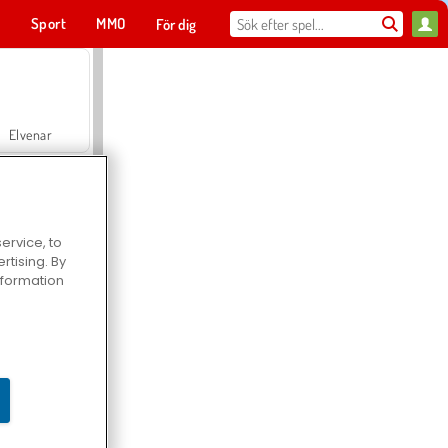
t
Sport
MMO
För dig
Elvenar
ervice, to
tising. By
Hospital Surgeon Doctor Game
information
Offroad Crash Climber 4X4