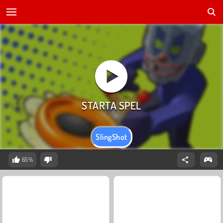
SlingShot
65%