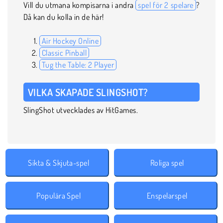
Vill du utmana kompisarna i andra
spel för 2 spelare
?
Då kan du kolla in de här!
Air Hockey Online
Classic Pinball
Tug the Table: 2 Player
VILKA SKAPADE SLINGSHOT?
SlingShot utvecklades av HitGames.
Sikta & Skjuta-spel
Roliga spel
Populära Spel
Enspelarspel