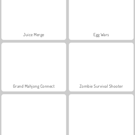
Juice Merge
Egg Wars
Grand Mahjong Connect
Zombie Survival Shooter