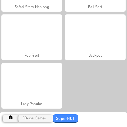
Safari Story Mahjong
Ball Sort
Pop Fruit
Jackpot
Lady Popular
SuperHOT
3D-spel Games