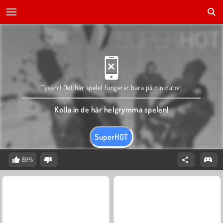
Tyvärr! Det här spelet fungerar bara på din dator.
Kolla in de här helgrymma spelen!
SuperHOT
89%