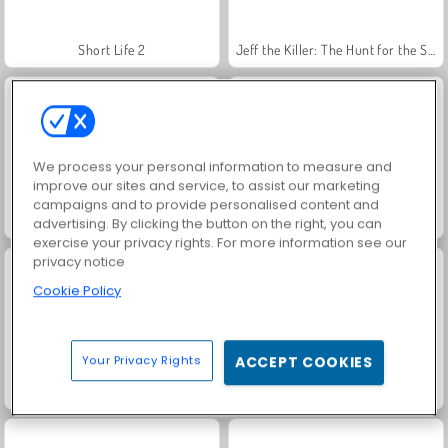
Short Life 2
Jeff the Killer: The Hunt for the Slenderman
We process your personal information to measure and
improve our sites and service, to assist our marketing
campaigns and to provide personalised content and
Archers.io
Trollface Quest: USA 2
advertising. By clicking the button on the right, you can
exercise your privacy rights. For more information see our
privacy notice
Cookie Policy
Your Privacy Rights
ACCEPT COOKIES
Prickskyttarna 2
Jewel Garden Story