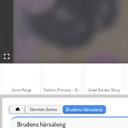
Juice Merge
Fashion Princess - Dress Up for Girls
Jewel Garden Story
Brudens hårsalong
Skönhets Games
Husdjurssalongen: Kattvård
Prinsessan Annies Nagelsalong
Brudens hårsalong