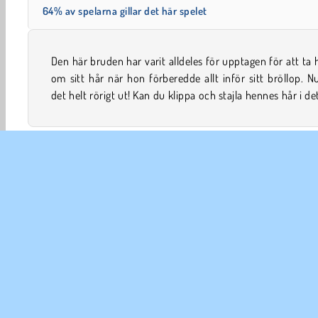
64% av spelarna gillar det här spelet
Den här bruden har varit alldeles för upptagen för att ta
onlinespelet för tjejer, så att hon ser helt fantastisk ut 
om sitt hår när hon förberedde allt inför sitt bröllop. N
det helt rörigt ut! Kan du klippa och stajla hennes hår i de
Skönhets
Dekorera Spel
Dekoration
Tjej
fri
FÖR
An
In