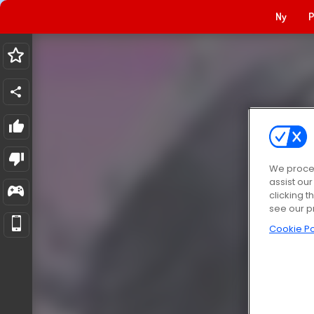
Ny
P
We proces
assist ou
clicking t
see our p
Cookie Po