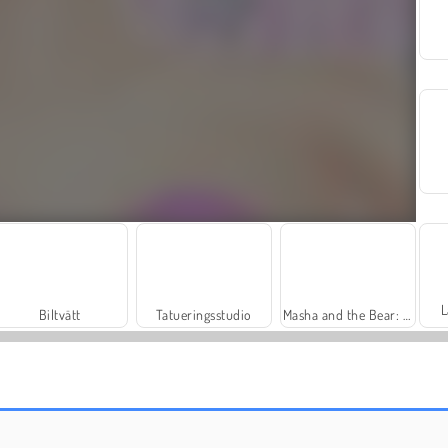
L
Biltvätt
Tatueringsstudio
Masha and the Bear: Meadows
Labrador hos veterinären
Scala 40