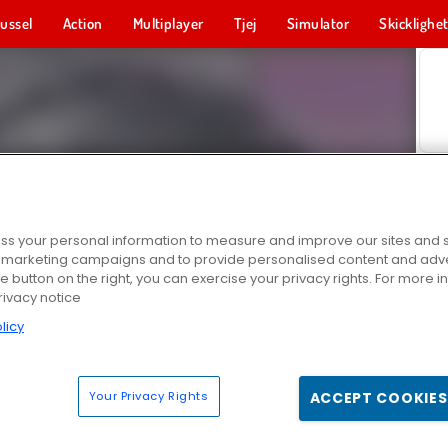
ussel
Action
Multiplayer
Tjej
Simulator
Skicklighe
s your personal information to measure and improve our sites and s
r marketing campaigns and to provide personalised content and adver
he button on the right, you can exercise your privacy rights. For more 
rivacy notice
licy
Your Privacy Rights
ACCEPT COOKIES