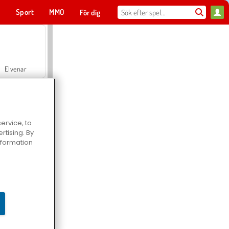
t
Sport
MMO
För dig
Elvenar
ervice, to
tising. By
Hospital Surgeon Doctor Game
information
Offroad Crash Climber 4X4