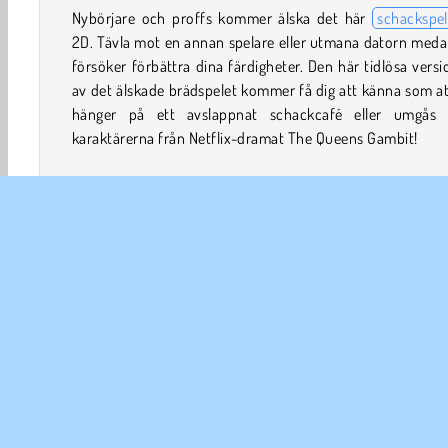
Nybörjare och proffs kommer älska det här
schackspel
2D. Tävla mot en annan spelare eller utmana datorn med
försöker förbättra dina färdigheter. Den här tidlösa vers
av det älskade brädspelet kommer få dig att känna som a
hänger på ett avslappnat schackcafé eller umgås
karaktärerna från Netflix-dramat The Queens Gambit!
Du kan också ändra utseendet på schackbrädet
bestämma om du vill spela med de svarta eller vita pjäs
Ett bräde är till och med en replika av ett retrobräde fr
Macintosh Plus eller en gammal PC från 1980-talet. Se til
dubbelkolla svårighetsgraden om du bestämmer dig för
spela mot datorn.
Hur spelar man Casual Chess?
Casual Chess är precis vad det låter som! En onlineversi
det
klassiska spelet
som är perfekt för mer avslapp