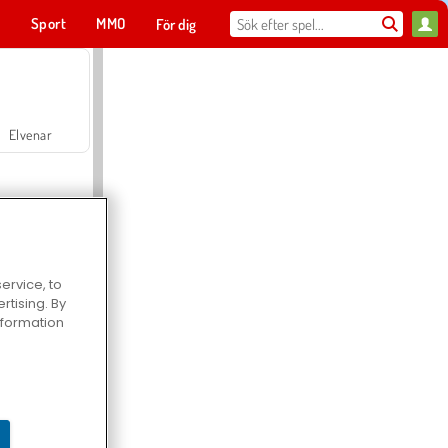
t
Sport
MMO
För dig
Elvenar
ervice, to
tising. By
Hospital Surgeon Doctor Game
information