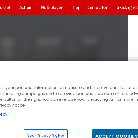
ussel
Action
Multiplayer
Tjej
Simulator
Skicklighe
s your personal information to measure and improve our sites and s
r marketing campaigns and to provide personalised content and adver
he button on the right, you can exercise your privacy rights. For more 
rivacy notice
licy
Your Privacy Rights
ACCEPT COOKIES