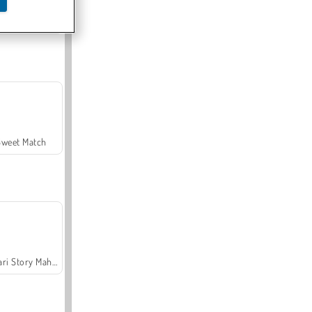
Offroad Crash Climber 4X4
Sweet Match
Safari Story Mahjong