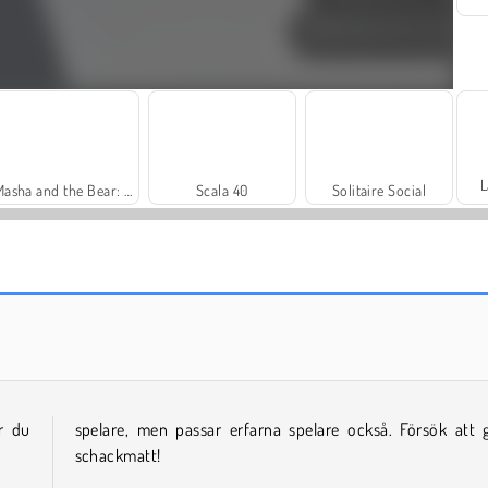
L
Masha and the Bear: Meadows
Scala 40
Solitaire Social
Harvest Honors
Farm Merge Valley
ar du
spelare, men passar erfarna spelare också. Försök att 
schackmatt!