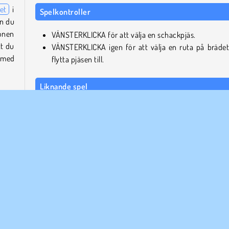
et
i
Spelkontroller
an du
ionen
VÄNSTERKLICKA för att välja en schackpjäs.
tt du
VÄNSTERKLICKA igen för att välja en ruta på brädet
 med
flytta pjäsen till.
Liknande spel
 och
Här är fyra andra roliga brädspel som du kommer älska.
erna.
ån en
Master Chess Multiplayer
l att
Chess: Classic
 att
Ludo Legend
Snakes and Ladders
Vilka skapade Casual Chess?
on av
Casual Chess utvecklades av MarketJS.
nade