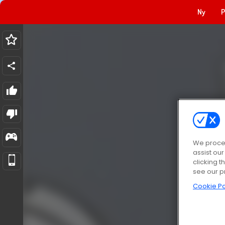
Ny
P
We proces
assist ou
clicking t
see our p
Cookie Po