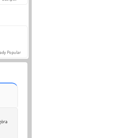
ady Popular
göra