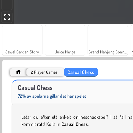
Jewel Garden Story
Juice Merge
Grand Mahjong Connect
Casual Chess
2 Player Games
Trollface Quest: USA 2
Fashion Princess - Dress Up for Girls
Casual Chess
72% av spelarna gillar det här spelet
Letar du efter ett enkelt onlineschackspel? I så fall h
kommit rätt! Kolla in
Casual Chess
.