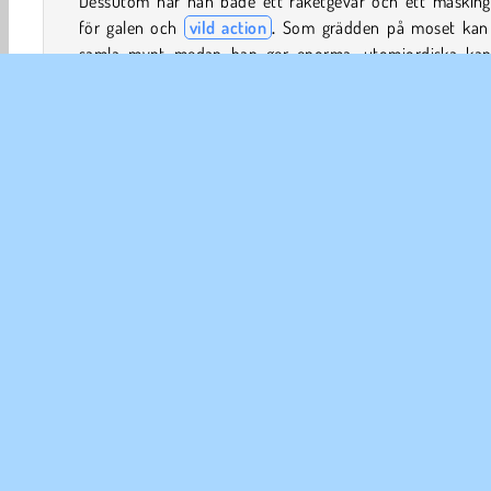
Dessutom har han både ett raketgevär och ett masking
för galen och
vild action
.
Som grädden på moset kan
samla mynt medan han ger enorma, utomjordiska kani
jobbiga flygande tefat och andra intergalaktiska fiender v
tål.
Om du gillar
actionspel
som det här borde du också p
Happy Wheels
,
Mad Day: Car Shooting Game och det fö
Mad Day 2
.
Spelkontroller
Action
Äventyr
Pojkspel
Roliga
Popular
FÖR