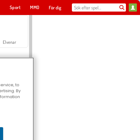
t
Sport
MMO
För dig
Elvenar
ervice, to
tising. By
Hospital Surgeon Doctor Game
information