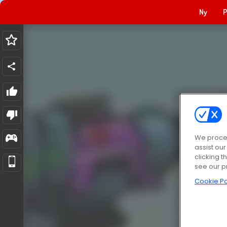
Ny
P
We proces
assist ou
clicking t
see our p
Cookie Po