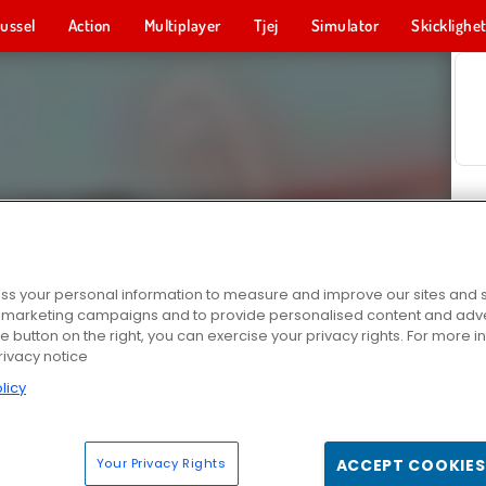
ussel
Action
Multiplayer
Tjej
Simulator
Skicklighe
s your personal information to measure and improve our sites and s
r marketing campaigns and to provide personalised content and adver
he button on the right, you can exercise your privacy rights. For more 
rivacy notice
licy
Your Privacy Rights
ACCEPT COOKIES