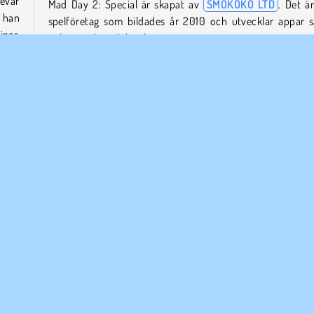
evär
Mad Day 2: Special är skapat av
SMOKOKO LTD
. Det är
 han
spelföretag som bildades år 2010 och utvecklar appar 
ner,
online- och mobilspel.
ad de
Spela på mobil
rova
rsta
Apple App Store
och
Google Play
.
Skjut
Enspelar
Transport
WebGL
ETAGSINFO
SUPPORT