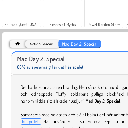
Trollface Quest: USA 2
Heroes of Myths
Jewel Garden Story
Mad Day 2: Special
Action Games
Royal Story
Rummy World
Mad Day 2: Special
83% av spelarna gillar det här spelet
Det hade kunnat bli en bra dag. Men så dök utomjordinga
och kidnappade Fluffy, soldatens gulliga bläckfisk! H
honom rädda sitt älskade husdjur i
Mad Day 2: Special
!
Samarbeta med soldaten och slå tillbaka i det här actionf
bilspelet
.
Han använder sin supercoola jeep i uppdra