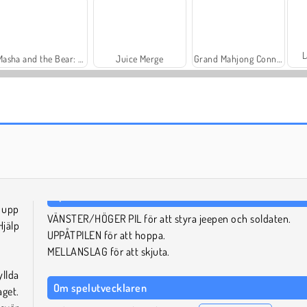
L
Masha and the Bear: Meadows
Juice Merge
Grand Mahjong Connect
Scala 40
Charm Farm
r upp
VÄNSTER/HÖGER PIL för att styra jeepen och soldaten.
jälp
UPPÅTPILEN för att hoppa.
MELLANSLAG för att skjuta.
yllda
Om spelutvecklaren
get.