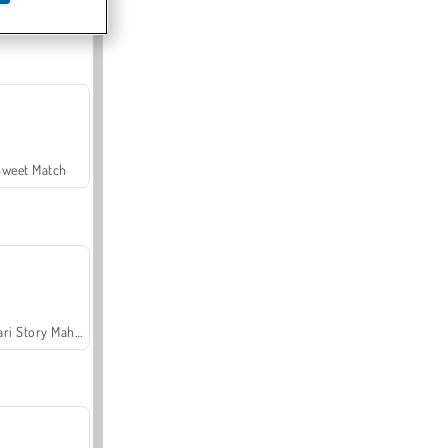
Offroad Crash Climber 4X4
Sweet Match
Safari Story Mahjong