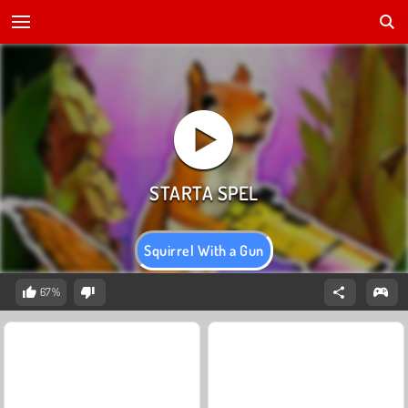
Squirrel With a Gun
67%