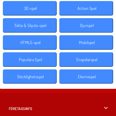
3D-spel
Action Spel
Sikta & Skjuta-spel
Djurspel
HTML5-spel
Mobilspel
Populära Spel
Enspelarspel
Skicklighetsspel
Ekorrespel
FÖRETAGSINFO