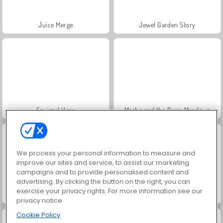
Juice Merge
Jewel Garden Story
Squirrel Hero
Masha and the Bear: Meadows
We process your personal information to measure and
improve our sites and service, to assist our marketing
campaigns and to provide personalised content and
advertising. By clicking the button on the right, you can
exercise your privacy rights. For more information see our
Grand Mahjong Connect
Fashion Princess - Dress Up for Girls
privacy notice
Cookie Policy