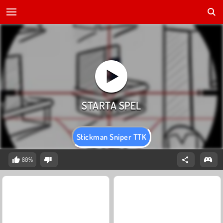
Stickman Sniper TTK
80%