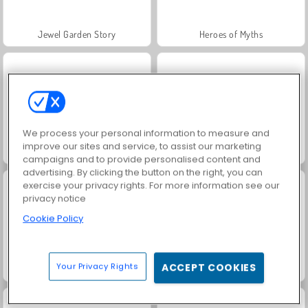
Jewel Garden Story
Heroes of Myths
We process your personal information to measure and
improve our sites and service, to assist our marketing
Juice Merge
Grand Mahjong Connect
campaigns and to provide personalised content and
advertising. By clicking the button on the right, you can
exercise your privacy rights. For more information see our
privacy notice
Cookie Policy
Your Privacy Rights
ACCEPT COOKIES
Trollface Quest: USA 2
Masha and the Bear: Meadows