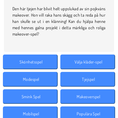
Den här tjejen har blivit helt uppslukad av sin pojkväns
makeover. Hon vill raka hans skägg och ta reda på hur
han skulle se ut i en klänning! Kan du hjälpa henne
med hennes galna projekt i detta märkliga och roliga
makeover-spel?
Skönhetsspel
Välja kläder-spel
Modespel
Tjejspel
Smink Spel
Makeoverspel
Mobilspel
Populära Spel