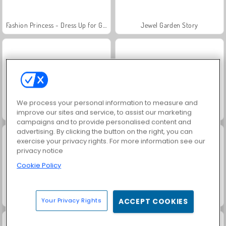
Fashion Princess - Dress Up for Girls
Jewel Garden Story
We process your personal information to measure and
Farm Merge Valley
Masha and the Bear: Meadows
improve our sites and service, to assist our marketing
campaigns and to provide personalised content and
advertising. By clicking the button on the right, you can
exercise your privacy rights. For more information see our
privacy notice
Cookie Policy
Royal Story
Scala 40
Your Privacy Rights
ACCEPT COOKIES