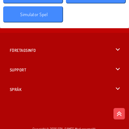
Simulator Spel
FÖRETAGSINFO
Användarvillkor
SUPPORT
Integritetspolicy
Hjälp
SPRÅK
Cookies
British English
Cookie samtycke
Русский
Copyright © 2026 SPIL GAMES Med ensamrätt.