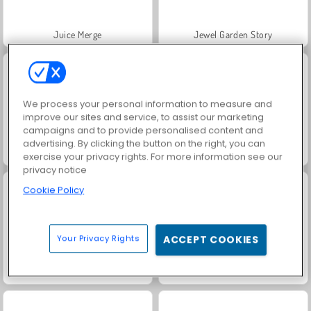
Juice Merge
Jewel Garden Story
We process your personal information to measure and
improve our sites and service, to assist our marketing
campaigns and to provide personalised content and
advertising. By clicking the button on the right, you can
Masha and the Bear: Meadows
Grand Mahjong Connect
exercise your privacy rights. For more information see our
privacy notice
Cookie Policy
Your Privacy Rights
ACCEPT COOKIES
Trollface Quest: USA 2
Scala 40