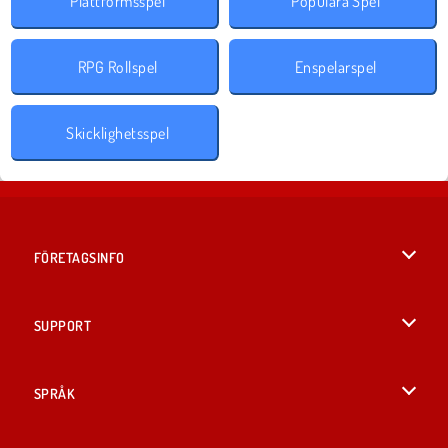
Plattformsspel
Populära Spel
RPG Rollspel
Enspelarspel
Skicklighetsspel
FÖRETAGSINFO
Användarvillkor
SUPPORT
Integritetspolicy
Hjälp
SPRÅK
Cookies
British English