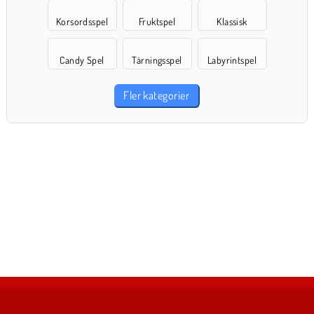
Korsordsspel
Fruktspel
Klassisk
Candy Spel
Tärningsspel
Labyrintspel
Fler kategorier