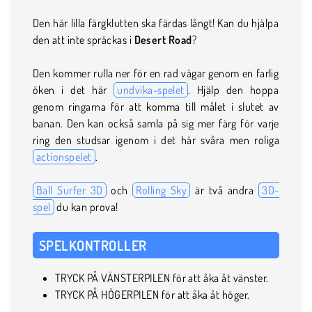
Den här lilla färgklutten ska färdas långt! Kan du hjälpa
den att inte spräckas i
Desert Road
?
Den kommer rulla ner för en rad vägar genom en farlig
öken i det här
undvika-spelet
. Hjälp den hoppa
genom ringarna för att komma till målet i slutet av
banan. Den kan också samla på sig mer färg för varje
ring den studsar igenom i det här svåra men roliga
actionspelet
.
Ball Surfer 3D
och
Rolling Sky
är två andra
3D-
spel
du kan prova!
SPELKONTROLLER
TRYCK PÅ VÄNSTERPILEN för att åka åt vänster.
TRYCK PÅ HÖGERPILEN för att åka åt höger.