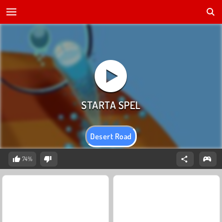
Desert Road
74%