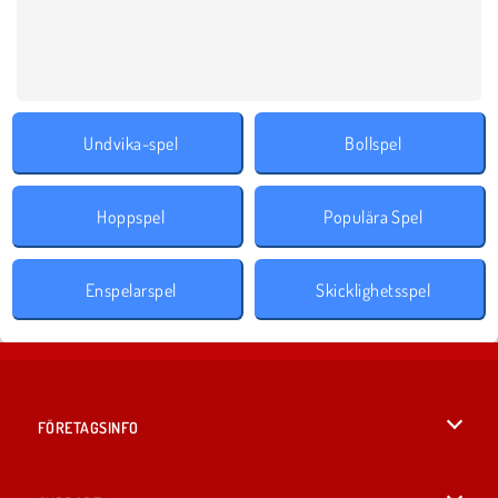
Undvika-spel
Bollspel
Hoppspel
Populära Spel
Enspelarspel
Skicklighetsspel
FÖRETAGSINFO
Användarvillkor