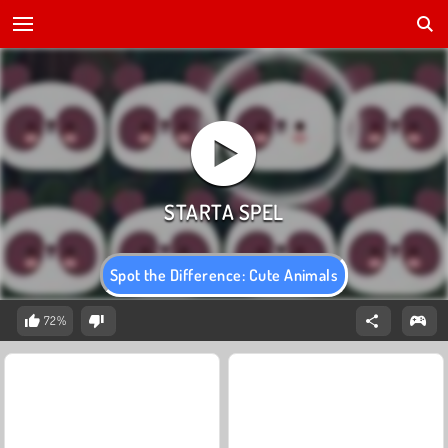
Spot the Difference: Cute Animals
72%