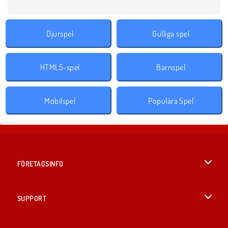
Djurspel
Gulliga spel
HTML5-spel
Barnspel
Mobilspel
Populära Spel
FÖRETAGSINFO
Användarvillkor
SUPPORT
Integritetspolicy
Hjälp