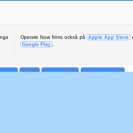
Grand Mahjong Connect
Jewel Garden Story
unga
Operate Now finns också på
Apple App Store
Google Play
.
usspel
Mobil
Operate Now
Peka och Klicka
Försök nu!
ETAGSINFO
SUPPORT