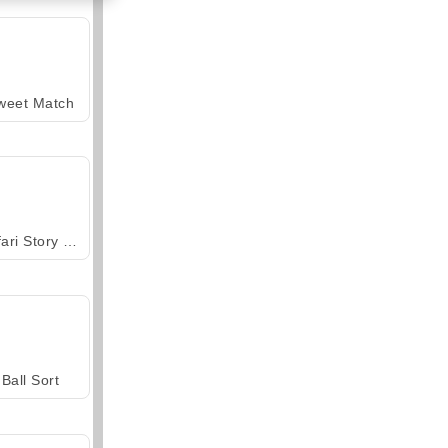
weet Match
Safari Story Mahjong
Ball Sort