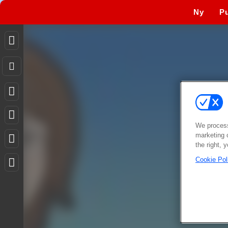
Ny
Pu
We process
marketing 
the right, 
Cookie Pol