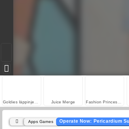
Goldies läppinjektioner
Juice Merge
Fashion Princess - Dress Up for Girls
Operate Now: Pericardium S
Apps Games