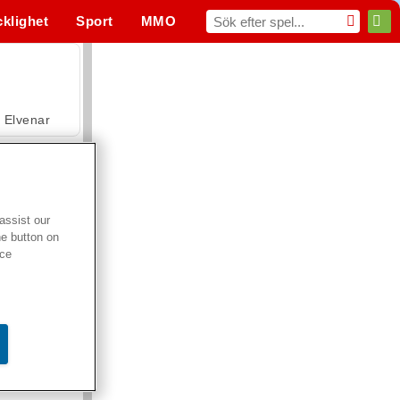
cklighet
Sport
MMO
För dig
Elvenar
assist our
he button on
Hospital Surgeon Doctor Game
ice
Offroad Crash Climber 4X4