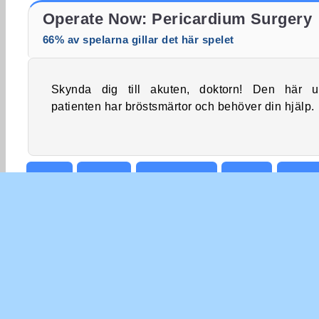
Operate Now: Eardrum Surgery
Operate Now: Axeloperation
Operate Now: Pericardium Surgery
66% av spelarna gillar det här spelet
Skynda dig till akuten, doktorn! Den här 
patienten har bröstsmärtor och behöver din hjälp.
Apps
Doktor
Familjespel
Gratis
Sjukh
Popular
Simulator
Skicklighet
Operation
FÖR