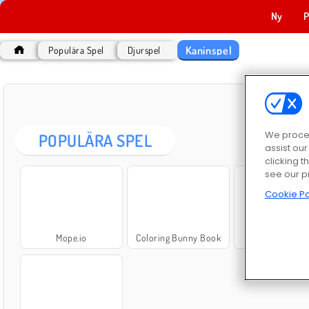
Ny
P
Kaninspel
Populära Spel
Djurspel
K
We proces
POPULÄRA SPEL
assist ou
clicking t
see our p
Cookie Po
Mope.io
Coloring Bunny Book
Husdjurens 