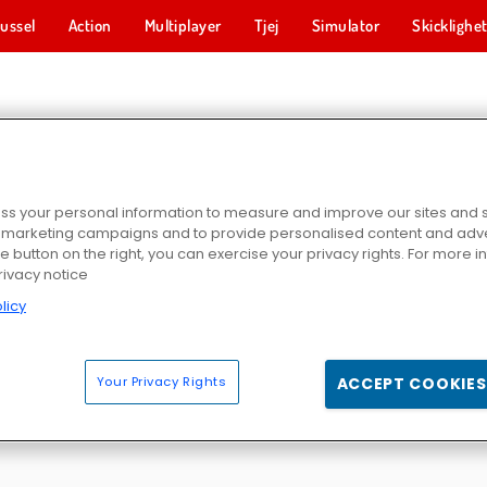
ussel
Action
Multiplayer
Tjej
Simulator
Skicklighe
ANINSPEL
s your personal information to measure and improve our sites and s
r marketing campaigns and to provide personalised content and adver
he button on the right, you can exercise your privacy rights. For more 
rivacy notice
licy
OS
Saras kockskola: Söta harbröd
Magic Solitaire: World
Kaninlo
Your Privacy Rights
ACCEPT COOKIES