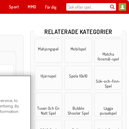
t
Sport
MMO
För dig
RELATERADE KATEGORIER
Mahjongspel
Mobilspel
Matcha
föremål-spel
Hjärnspel
Spela 10x10
Sök-och-finn-
Spel
ruit
ervice, to
tising. By
Tusen Och En
Bubble
Lägga
information
Natt Spel
Shooter Spel
pusselspel
erge 2