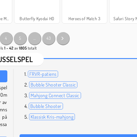
Puzzle
Butterfly Kyodai HD
Heroes of Match 3
Safari Story
4
5
…
43
els
1 - 42
av
1805
totalt
USSELSPEL
FRVR-patiens
Bubble Shooter Classic
spel
? Om
Mahjong Connect Classic
r av
Bubble Shooter
inns
t på
Klassisk Kris-mahjong
ssa