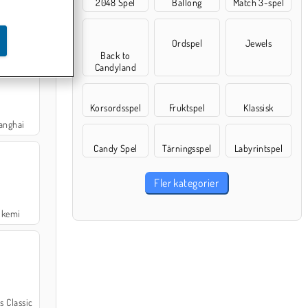
2048 Spel
Ballong
Match 3-spel
Ordspel
Jewels
Back to
Candyland
Korsordsspel
Fruktspel
Klassisk
anghai
Candy Spel
Tärningsspel
Labyrintspel
Fler kategorier
lkemi
s Classic