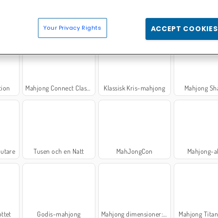
Your Privacy Rights
ACCEPT COOKIES
tion
Mahjong Connect Classic
Klassisk Kris-mahjong
Mahjong Sh
jutare
Tusen och en Natt
MahJongCon
Mahjong-a
ttet
Godis-mahjong
Mahjong dimensioner: 900 sekunder
Mahjong Titan