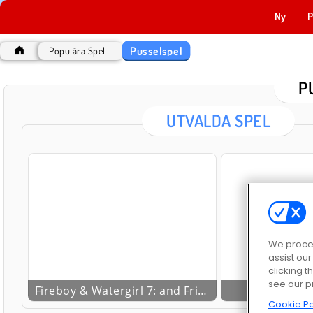
Ny
P
Pusselspel
Populära Spel
P
UTVALDA SPEL
We proces
assist ou
clicking t
see our p
Fireboy & Watergirl 7: and Friends
Bubble
Cookie Po