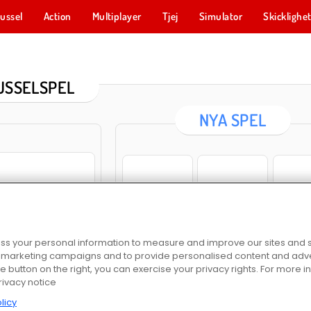
ussel
Action
Multiplayer
Tjej
Simulator
Skicklighe
USSELSPEL
NYA SPEL
Cross Stitch Masters
Escape the Alien Prison
Pop F
s your personal information to measure and improve our sites and s
r marketing campaigns and to provide personalised content and adver
he button on the right, you can exercise your privacy rights. For more 
Marble Sort
Dragon Egg Master
Cake M
rivacy notice
 Shooter
licy