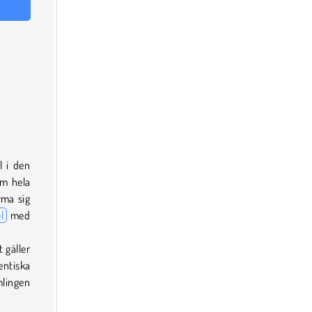
l i den
m hela
rma sig
l
med
 gäller
entiska
mlingen