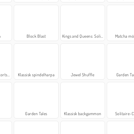
h
Block Blast
Kings and Queens: Solitaire TriPeaks
Matcha mö
tspel
Klassisk spindelharpa
Jewel Shuffle
Garden Ta
t
Garden Tales
Klassisk backgammon
Solitaire-C