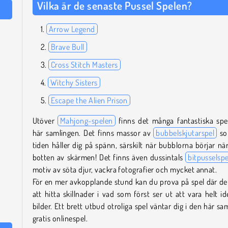
Vilka är de senaste Pussel Spelen?
Arrow Legend
Brave Bull
Cross Stitch Masters
Witchy Sisters
Escape the Alien Prison
Utöver
Mahjong-spelen
finns det många fantastiska spe
här samlingen. Det finns massor av
bubbelskjutarspel
so
tiden håller dig på spänn, särskilt när bubblorna börjar nä
botten av skärmen! Det finns även dussintals
bitpusselspe
motiv av söta djur, vackra fotografier och mycket annat.
För en mer avkopplande stund kan du prova på spel där det
att hitta skillnader i vad som först ser ut att vara helt id
bilder. Ett brett utbud otroliga spel väntar dig i den här sa
gratis onlinespel.