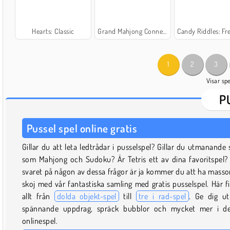
Hearts: Classic
Grand Mahjong Connect
Candy Riddles: Free Match 3 
1
2
3
Visar sp
P
Pussel spel online gratis
Gillar du att leta ledtrådar i pusselspel? Gillar du utmanande 
som Mahjong och Sudoku? Är Tetris ett av dina favoritspel
svaret på någon av dessa frågor är ja kommer du att ha masso
skoj med vår fantastiska samling med gratis pusselspel. Här f
allt från
dolda objekt-spel
till
tre i rad-spel
. Ge dig u
spännande uppdrag, spräck bubblor och mycket mer i de
onlinespel.