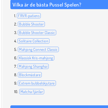
Vilka är de bästa Pussel Spelen?
FRVR-patiens
Bubble Shooter
Bubble Shooter Classic
Solitaire Collection
Mahjong Connect Classic
Klassisk Kris-mahjong
Mahjong Shanghai
Blockmästare
Extrem bubbelskjutare
Matcha fjärilar