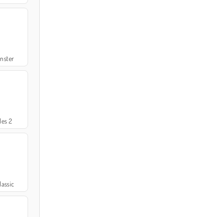
nster
les 2
lassic