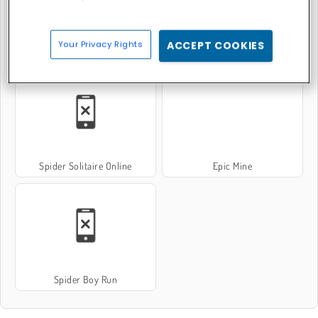
Your Privacy Rights
ACCEPT COOKIES
Spider Evolution
Spider Story
Spider Solitaire Online
Epic Mine
Spider Boy Run