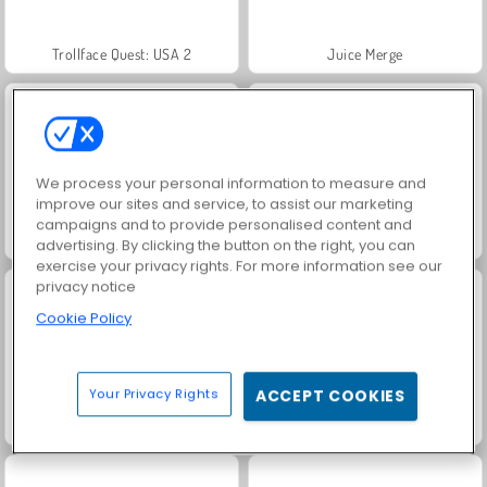
Trollface Quest: USA 2
Juice Merge
We process your personal information to measure and
improve our sites and service, to assist our marketing
campaigns and to provide personalised content and
Jewel Garden Story
Grand Mahjong Connect
advertising. By clicking the button on the right, you can
exercise your privacy rights. For more information see our
privacy notice
Cookie Policy
Your Privacy Rights
ACCEPT COOKIES
Masha and the Bear: Meadows
Scala 40