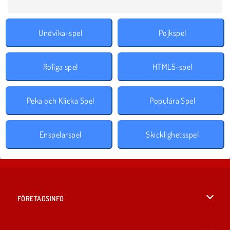
Undvika-spel
Pojkspel
Roliga spel
HTML5-spel
Peka och Klicka Spel
Populära Spel
Enspelarspel
Skicklighetsspel
FÖRETAGSINFO
Användarvillkor