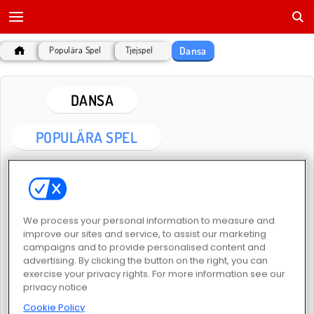
Dansa
Populära Spel
Tjejspel
DANSA
POPULÄRA SPEL
We process your personal information to measure and
improve our sites and service, to assist our marketing
campaigns and to provide personalised content and
Sprunki
Friday Night Funkin': Hugie Wugie
advertising. By clicking the button on the right, you can
exercise your privacy rights. For more information see our
privacy notice
Cookie Policy