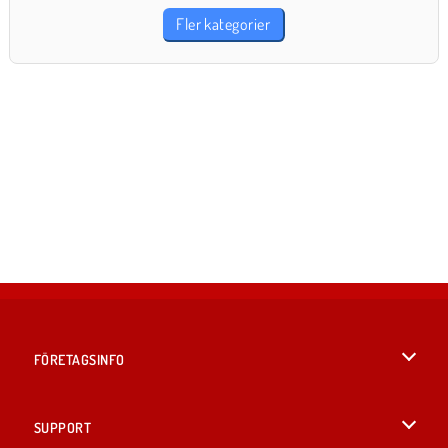
Fler kategorier
FÖRETAGSINFO
Användarvillkor
SUPPORT