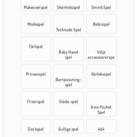
Makeoverspel
Skönhetsspel
Smink Spel
Modespel
Bebisspel
Tecknade Spel
Tårtspel
Baby Hazel
Välja
spel
accessoarerspe
l
Prinsesspel
Kärleksspel
Barnpassning-
spel
Frisörspel
Städa-spel
Avie Pocket
Spel
Dockspel
Gulliga spel
kök