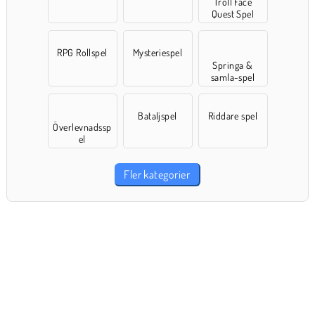
Troll Face
Quest Spel
RPG Rollspel
Mysteriespel
Springa &
samla-spel
Bataljspel
Riddare spel
Överlevnadssp
el
Fler kategorier